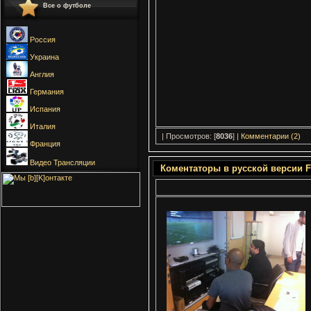
Все о футболе
Россия
Украина
Англия
Германия
Испания
Италия
| Просмотров: [
8036
] |
Комментарии (2)
Франция
Видео Трансляции
Коментаторы в русской версии F