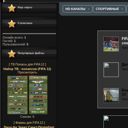
Наш опрос
HD-КАНАЛЫ
СПОРТИВНЫЕ
Статистика
Онлайн всего:
1
FIF
Гостей:
1
спо
Пользователей:
0
Чит
Популярные файлы
Дат
[ ТВ Попасы для FIFA 12 ]
Набор ТВ - попапсов (FIFA 12)
Чит
Просмотреть
Ком
13
Чит
Скачан: 6
[ Формы для FIFA 12 ]
Лица фк Зенит Санкт-Петербург