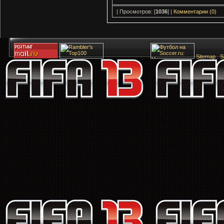
| Просмотров: [
1036
] |
Комментарии (0)
Sitemap
.
S