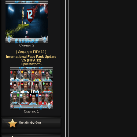
Скачан: 2
[ Лица для FIFA 12 ]
International Face Pack Update
V.5 (FIFA 12)
Просмотреть
Скачан: 1
Онлайн футбол